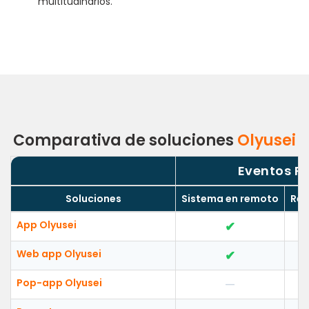
multitudinarios.
Comparativa de soluciones
Olyusei
Eventos Pr
Soluciones
Sistema en remoto
Rem
App Olyusei
✔
Web app Olyusei
✔
Pop-app Olyusei
—