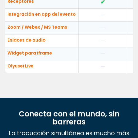
Receptores
✔
Integración en app del evento
—
Zoom / Webex / MS Teams
—
Enlaces de audio
—
Widget para iframe
—
Olyusei Live
—
Conecta con el mundo, sin
barreras
La traducción simultánea es mucho más