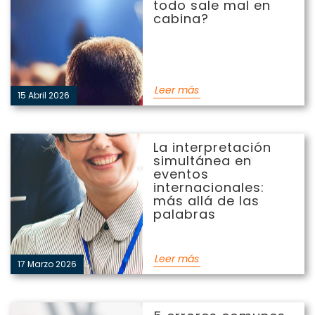
mal en cabina?
todo sale mal en
cabina?
Leer más
15 Abril 2026
La interpretación
La interpretación
simultánea en eventos
simultánea en
internacionales: más allá
eventos
de las palabras
internacionales:
más allá de las
palabras
Leer más
17 Marzo 2026
5 errores comunes en