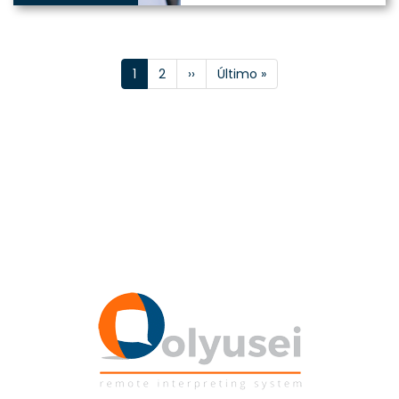
1
2
››
Último »