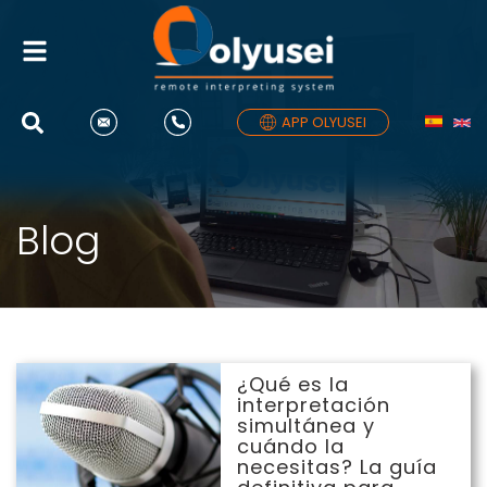
Alternar
navegación
APP OLYUSEI
Blog
¿Qué es la interpretación
¿Qué es la
simultánea y cuándo la
interpretación
necesitas? La guía
simultánea y
definitiva para entender
cuándo la
necesitas? La guía
cómo funciona