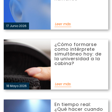
Leer más
17 Junio 2026
¿Cómo formarse como
¿Cómo formarse
intérprete simultáneo hoy:
como intérprete
de la universidad a la
simultáneo hoy: de
cabina?
la universidad a la
cabina?
Leer más
18 Mayo 2026
En tiempo real: ¿Qué
En tiempo real:
hacer cuando todo sale
¿Qué hacer cuando