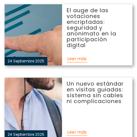
El auge de las votaciones
El auge de las
encriptadas: seguridad y
votaciones
anonimato en la
encriptadas:
participación digital
seguridad y
anonimato en la
participación
digital
Leer más
24 Septiembre 2025
Un nuevo estándar en
Un nuevo estándar
visitas guiadas: sistema sin
en visitas guiadas:
cables ni complicaciones
sistema sin cables
ni complicaciones
Leer más
24 Septiembre 2025