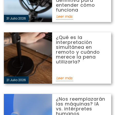
definitiva para
entender cómo
funciona
Leer más
31 Julio 2026
¿Qué es la interpretación
¿Qué es la
simultánea en remoto y
interpretación
cuándo merece la pena
simultánea en
utilizarla?
remoto y cuándo
merece la pena
utilizarla?
Leer más
21 Julio 2026
¿Nos reemplazarán las
¿Nos reemplazarán
máquinas? IA vs.
las máquinas? IA
intérpretes humanos
vs. intérpretes
humanos